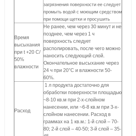
загрязнения поверхности ее следует
промыть водой с моющим средством
при помощи щетки и просушить
Не ранее, чем через 30 минут и не
позднее, чем через 1 ч
Время
поверхность следует
высыхания
располировать, после чего можно
при t +20 C/
наносить следующий слой.
50%
Окончательное высыхание через
влажности
24 ч при 20°C и влажности 50-
60%.
1 л продукта достаточно для
обработки поверхности площадью
~8-10 кв.м при 2-х-слойном
нанесении, или ~6-8 кв.м при 3-х-
Расход
слойном нанесении. Расход в
граммах на 1 кв.м.: 1-й слой – 70-
80; 2-й слой – 40-50; 3-й слой – 35-