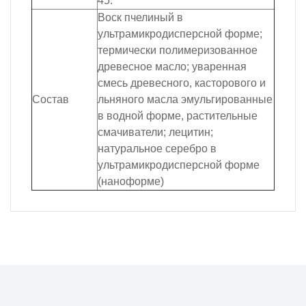
45.
Воск пчелиный в
ультрамикродисперсной форме;
термически полимеризованное
древесное масло; уваренная
смесь древесного, касторового и
Состав
льняного масла эмульгированные
в водной форме, растительные
смачиватели; лецитин;
натуральное серебро в
ультрамикродисперсной форме
(наноформе)