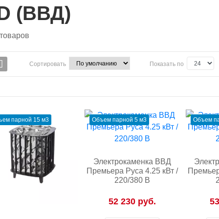
D (ВВД)
товаров
Сортировать
Показать по
ъем парной 15 м3
Объем парной 5 м3
Объем па
Электрокаменка ВВД
Элект
Премьера Руса 4.25 кВт /
Премьера
220/380 В
52 230 руб.
53