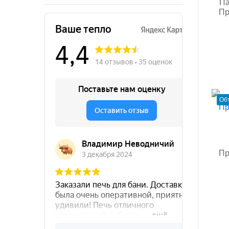
Па
Пр
Об
Пр