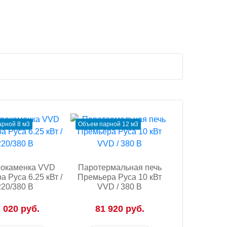
рной 8 м3
Объем парной 12 м3
рокаменка VVD
Паротермальная печь
 Руса 6.25 кВт /
Премьера Руса 10 кВт
220/380 В
VVD / 380 В
 020 руб.
81 920 руб.