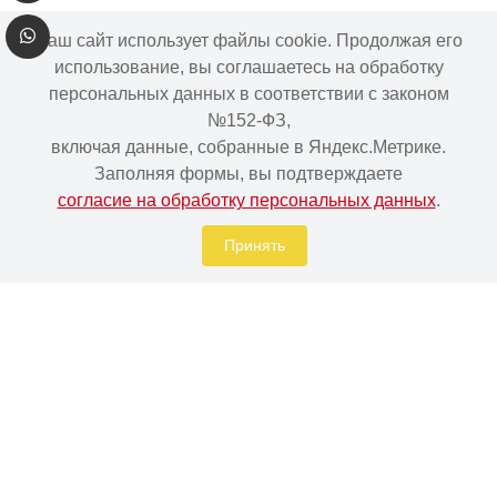
Наш сайт использует файлы cookie. Продолжая его
использование, вы соглашаетесь на обработку
Подложка под теплый пол (Лавсан)
персональных данных в соответствии с законом
Радиаторы и конвекторы отопления
№152-ФЗ,
включая данные, собранные в Яндекс.Метрике.
Каминное и печное литье чугунное
Заполняя формы, вы подтверждаете
Теплые полы
согласие на обработку персональных данных
.
Казаны и сковородки
Принять
Система защиты от протечки воды
Подогрев бассейна на дровах
Информация на сайте не является публичной офертой.
Наличие и цены товара могут меняться, просьба
уточнять у менеджера при подтверждении заказа.