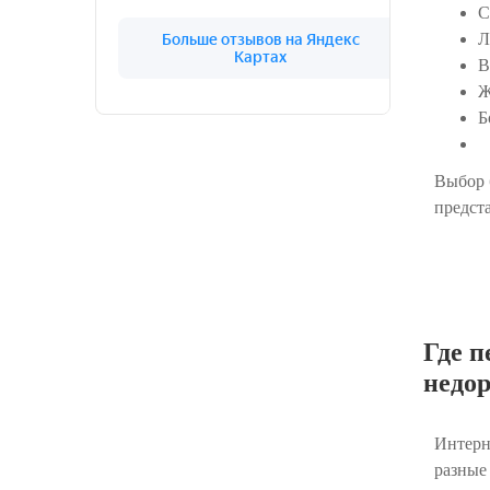
С
Л
В
Ж
Б
Выбор 
предст
Где 
недор
Интерн
разные