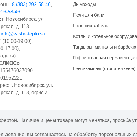
Дымоходы
оны:
8 (383) 292-58-46
,
916-58-46
Печи для бани
 г. Новосибирск, ул.
Греющий кабель
рская, д. 118
:
info@vashe-teplo.su
Котлы и котельное оборудов
(10:00-19:00),
Тандыры, мангалы и барбекю
0-17:00),
одной)
Гофрированная нержавеющая
ГЕЛИОС»
Печи-камины (отопительные)
1155476037090
401952221
ес: г. Новосибирск, ул.
рская, д. 118, офис 2
фертой. Наличие и цены товара могут меняться, просьба ут
ользование, вы соглашаетесь на обработку персональных д
Интернет-магазин "Ваше тепло" © | 2015 - 2026