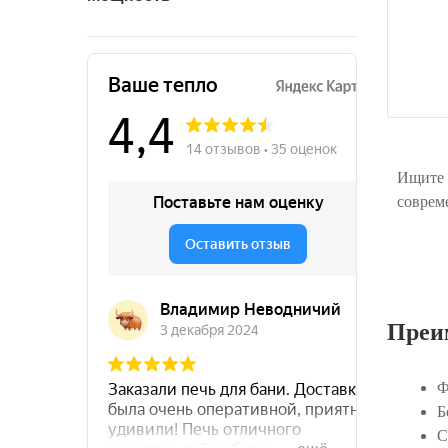
Ищите 
соврем
Преи
Ф
Б
С