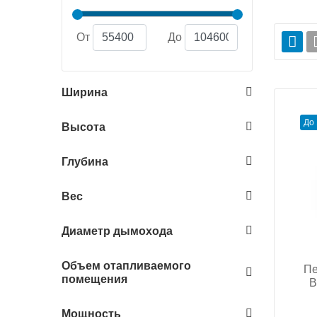
От
До
Ширина
До 
Высота
Глубина
Вес
Диаметр дымохода
Объем отапливаемого
Пе
помещения
B
Мощность