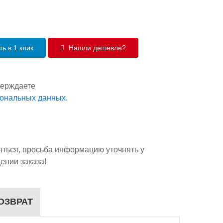
ь в 1 клик
Нашли дешевле?
верждаете
сональных данных
.
яться, просьба информацию уточнять у
ении заказа!
ОЗВРАТ