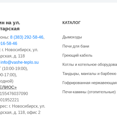
н на ул.
КАТАЛОГ
тарская
Дымоходы
оны:
8 (383) 292-58-46
,
916-58-46
Печи для бани
 г. Новосибирск, ул.
Греющий кабель
рская, д. 118
:
info@vashe-teplo.su
Котлы и котельное оборудов
(10:00-19:00),
Тандыры, мангалы и барбекю
0-17:00),
одной)
Гофрированная нержавеющая
ГЕЛИОС»
Печи-камины (отопительные)
1155476037090
401952221
ес: г. Новосибирск, ул.
рская, д. 118, офис 2