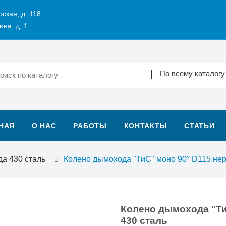
рская, д. 118
ина, д. 1
По всему каталогу
НАЯ
О НАС
РАБОТЫ
КОНТАКТЫ
СТАТЬИ
да 430 сталь
Колено дымохода "ТиС" моно 90° D115 нерж
Колено дымохода "ТиС
430 сталь