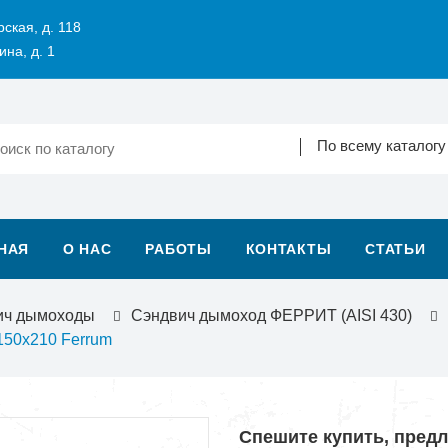
рская, д. 118
ина, д. 1
По всему каталогу
НАЯ
О НАС
РАБОТЫ
КОНТАКТЫ
СТАТЬИ
ич дымоходы
Cэндвич дымоход ФЕРРИТ (AISI 430)
 150х210 Ferrum
Спешите купить, пред