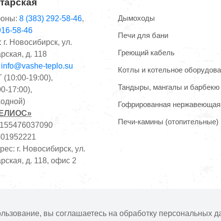
тарская
Дымоходы
оны:
8 (383) 292-58-46
,
916-58-46
Печи для бани
 г. Новосибирск, ул.
Греющий кабель
рская, д. 118
:
info@vashe-teplo.su
Котлы и котельное оборудов
(10:00-19:00),
Тандыры, мангалы и барбекю
0-17:00),
одной)
Гофрированная нержавеющая
ГЕЛИОС»
Печи-камины (отопительные)
1155476037090
401952221
ес: г. Новосибирск, ул.
рская, д. 118, офис 2
фертой. Наличие и цены товара могут меняться, просьба ут
ользование, вы соглашаетесь на обработку персональных д