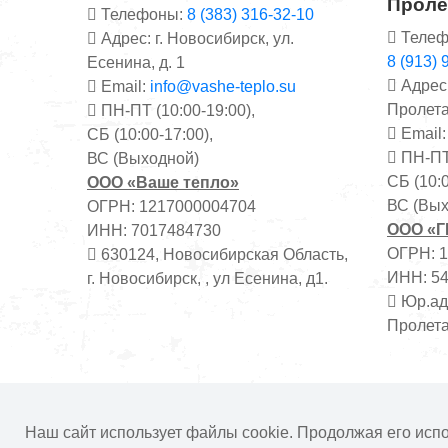
Проле
Телефоны:
8 (383) 316-32-10
Телеф
Адрес: г. Новосибирск, ул.
8 (913) 
Есенина, д. 1
Адрес:
Email:
info@vashe-teplo.su
Пролета
ПН-ПТ (10:00-19:00),
Email
СБ (10:00-17:00),
ПН-ПТ 
ВС (Выходной)
СБ (10:0
ООО «Ваше тепло»
ВС (Вых
ОГРН: 1217000004704
ООО «
ИНН: 7017484730
ОГРН: 
630124, Новосибирская Область,
ИНН: 5
г. Новосибирск, , ул Есенина, д1.
Юр.адр
Пролета
Информация на сайте не является публичной о
Наш сайт использует файлы cookie. Продолжая его исп