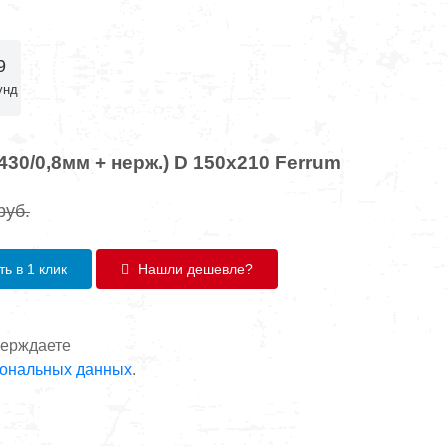
9
унд
430/0,8мм + нерж.) D 150х210 Ferrum
руб.
ь в 1 клик
Нашли дешевле?
верждаете
сональных данных
.