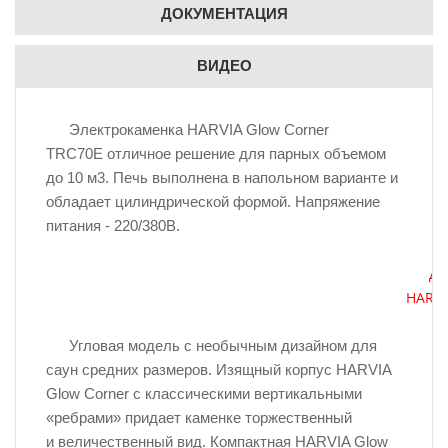
ДОКУМЕНТАЦИЯ
ВИДЕО
Электрокаменка HARVIA Glow Corner
TRC70E отличное решение для парных объемом
до 10 м3. Печь выполнена в напольном варианте и
обладает цилиндрической формой. Напряжение
питания - 220/380В.
Дл
HARVIA
Угловая модель c необычным дизайном для
саун средних размеров. Изящный корпус HARVIA
Glow Corner с классическими вертикальными
«ребрами» придает каменке торжественный
и величественный вид. Компактная HARVIA Glow