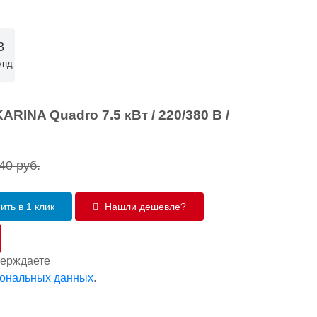
2
унд
RINA Quadro 7.5 кВт / 220/380 В /
40
руб.
ить в 1 клик
Нашли дешевле?
верждаете
сональных данных
.