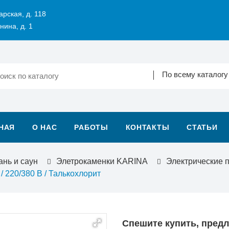
арская, д. 118
нина, д. 1
По всему каталогу
НАЯ
О НАС
РАБОТЫ
КОНТАКТЫ
СТАТЬИ
ань и саун
Элетрокаменки KARINA
Электрические 
/ 220/380 В / Талькохлорит
Спешите купить, пред