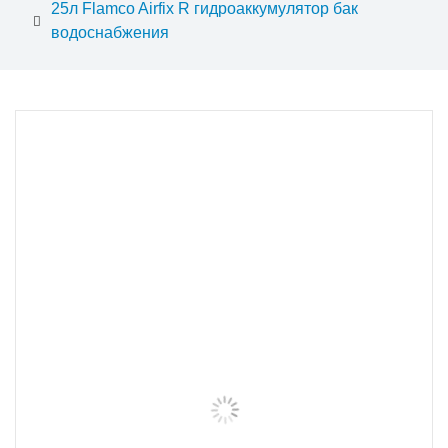
25л Flamco Airfix R гидроаккумулятор бак
водоснабжения