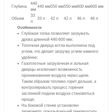
440
Глубина
440 мм
550 мм
550 мм
600 мм
600 мм
мм
33
Объем
33 л
42 л
42 л
46 л
46 л
л
Особенности
Глубокая топка позволяет загружать
дрова длинной 440-600 мм;
Топочная дверца котла выполнена под
углом, что делает загрузку углем намного
удобнее;
Газоплотные загрузочная и зольная
дверцы исключают возможность
проникновения воздуха через щели.
Таким образом топливо горит дольше, а
контролировать процесс горения
заслонкой подачи воздуха становиться
проще;
На боковой стенке установлен
термометр, показывающий температуру