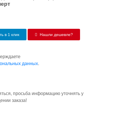
перт
ь в 1 клик
Нашли дешевле?
верждаете
сональных данных
.
яться, просьба информацию уточнять у
ении заказа!