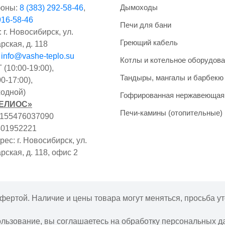
Дымоходы
оны:
8 (383) 292-58-46
,
916-58-46
Печи для бани
 г. Новосибирск, ул.
Греющий кабель
рская, д. 118
:
info@vashe-teplo.su
Котлы и котельное оборудов
(10:00-19:00),
Тандыры, мангалы и барбекю
0-17:00),
одной)
Гофрированная нержавеющая
ГЕЛИОС»
Печи-камины (отопительные)
1155476037090
401952221
ес: г. Новосибирск, ул.
рская, д. 118, офис 2
фертой. Наличие и цены товара могут меняться, просьба ут
ользование, вы соглашаетесь на обработку персональных д
Интернет-магазин "Ваше тепло" © | 2015 - 2026