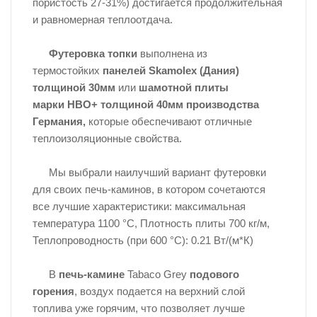
пористость 27-31%) достигается продолжительная
и равномерная теплоотдача.
Футеровка топки
выполнена из
термостойких
панелей Skamolex (Дания)
толщиной 30мм
или
шамотной плиты
марки
HBO
+ толщиной 40мм производства
Германия,
которые обеспечивают отличные
теплоизоляционные свойства.
Мы выбрали наилучший вариант футеровки
для своих печь-каминов, в котором сочетаются
все лучшие характеристики: максимальная
температура 1100 °С, Плотность плиты 700 кг/м,
Теплопроводность (при 600 °C): 0.21 Вт/(м*К)
В
печь-камине
Tabaco Grey
подового
горения
, воздух подается на верхний слой
топлива уже горячим, что позволяет лучше