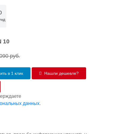
9
унд
 10
 090
руб.
ить в 1 клик
Нашли дешевле?
верждаете
сональных данных
.