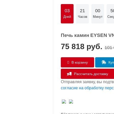
03
21
00
4
Дней
Часов
Минут
Сек
Печь камин EYSEN VN
75 818
руб.
101
В корзину
Куп
Рассчитать доставку
Отправляя заявку, вы подт
согласие на обработку пер