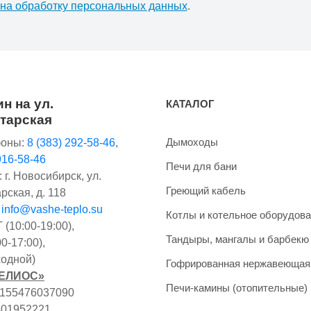
 на обработку персональных данных
.
н на ул.
КАТАЛОГ
тарская
Дымоходы
оны:
8 (383) 292-58-46
,
916-58-46
Печи для бани
 г. Новосибирск, ул.
Греющий кабель
рская, д. 118
:
info@vashe-teplo.su
Котлы и котельное оборудов
(10:00-19:00),
Тандыры, мангалы и барбекю
0-17:00),
одной)
Гофрированная нержавеющая
ГЕЛИОС»
Печи-камины (отопительные)
1155476037090
401952221