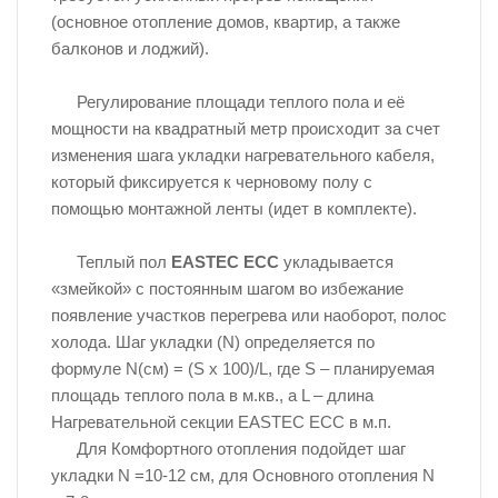
(основное отопление домов, квартир, а также
балконов и лоджий).
Регулирование площади теплого пола и её
мощности на квадратный метр происходит за счет
изменения шага укладки нагревательного кабеля,
который фиксируется к черновому полу с
помощью монтажной ленты (идет в комплекте).
Теплый пол
EASTEC ECC
укладывается
«змейкой» с постоянным шагом во избежание
появление участков перегрева или наоборот, полос
холода. Шаг укладки (N) определяется по
формуле N(см) = (S х 100)/L, где S – планируемая
площадь теплого пола в м.кв., а L – длина
Нагревательной секции EASTEC ECC в м.п.
Для Комфортного отопления подойдет шаг
укладки N =10-12 см, для Основного отопления N