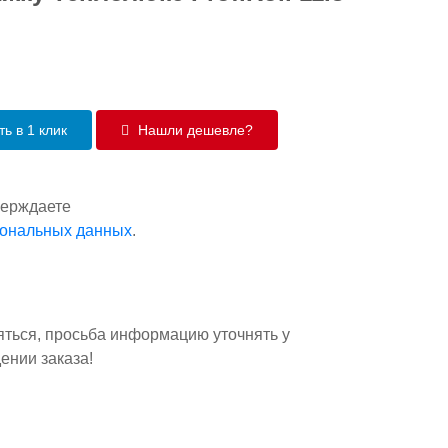
ь в 1 клик
Нашли дешевле?
верждаете
сональных данных
.
яться, просьба информацию уточнять у
ении заказа!